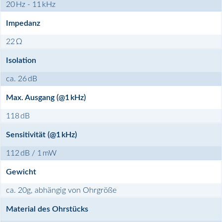
20 Hz - 11 kHz
Impedanz
22 Ω
Isolation
ca. 26 dB
Max. Ausgang (@1 kHz)
118 dB
Sensitivität (@1 kHz)
112 dB / 1 mW
Gewicht
ca. 20g, abhängig von Ohrgröße
Material des Ohrstücks