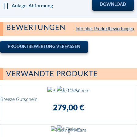
DOWNLOAD
Anlage: Abformung
BEWERTUNGEN
Info über Produktbewertungen
PRODUKTBEWERTUNG VERFASSEN
Ihr Name*
(öffentlich sichtbar)
VERWANDTE PRODUKTE
E-Mail*
(nicht sichtbar)
Breeze Gutschein
279,00 €
Kommentar*