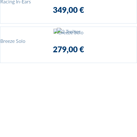
Racing In-Ears
349,00 €
Breeze Solo
279,00 €
Produkt-Bewertung
Ich habe die
AGB
und die
Informationen zum Datenschutz
gelesen und akzeptiere diese.*