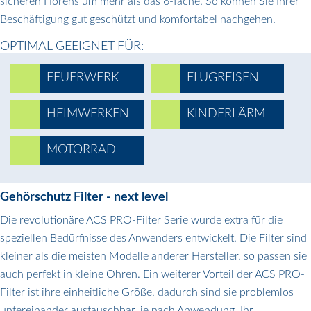
sicheren Hörens um mehr als das 6-fache. So können Sie Ihrer
Beschäftigung gut geschützt und komfortabel nachgehen.
OPTIMAL GEEIGNET FÜR:
FEUERWERK
FLUGREISEN
HEIMWERKEN
KINDERLÄRM
MOTORRAD
Gehörschutz Filter - next level
Die revolutionäre ACS PRO-Filter Serie wurde extra für die
speziellen Bedürfnisse des Anwenders entwickelt. Die Filter sind
kleiner als die meisten Modelle anderer Hersteller, so passen sie
auch perfekt in kleine Ohren. Ein weiterer Vorteil der ACS PRO-
Filter ist ihre einheitliche Größe, dadurch sind sie problemlos
untereinander austauschbar, je nach Anwendung. Ihr