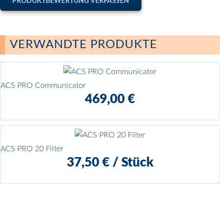
PRODUKTBEWERTUNG VERFASSEN
Ihr Name*
(öffentlich sichtbar)
VERWANDTE PRODUKTE
E-Mail*
(nicht sichtbar)
ACS PRO Communicator
469,00 €
Kommentar*
ACS PRO 20 Filter
37,50 €
/
Stück