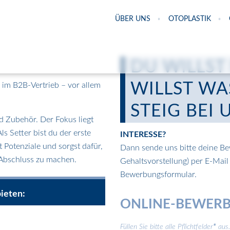
ÜBER UNS
OTOPLASTIK
DU WILLST
WILLST W
e im B2B-Vertrieb – vor allem
STEIG BEI 
d Zubehör. Der Fokus liegt
Als Setter bist du der erste
INTERESSE?
Potenziale und sorgst dafür,
Dann sende uns bitte deine Be
 Abschluss zu machen.
Gehaltsvorstellung) per E-Mai
Bewerbungsformular.
bieten:
ONLINE-BEWER
Füllen Sie bitte alle Pflichtfelder
*
aus