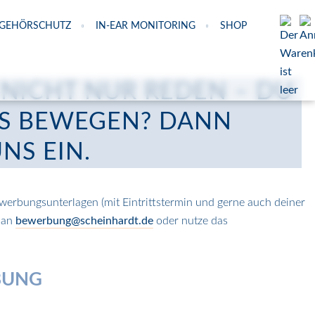
GEHÖRSCHUTZ
IN-EAR MONITORING
SHOP
 NICHT NUR REDEN – DU
AS BEWEGEN? DANN
UNS EIN.
werbungsunterlagen (mit Eintrittstermin und gerne auch deiner
l an
bewerbung@scheinhardt.de
oder nutze das
BUNG
.