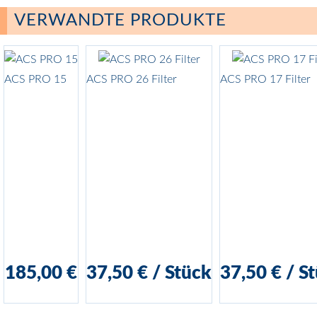
Ihr Name*
(öffentlich sichtbar)
VERWANDTE PRODUKTE
E-Mail*
(nicht sichtbar)
ACS PRO 15
ACS PRO 26 Filter
ACS PRO 17 Filter
Kommentar*
Produkt-Bewertung
Ich habe die
AGB
und die
Informationen zum Datenschutz
185,00 €
37,50 €
/
Stück
37,50 €
/
St