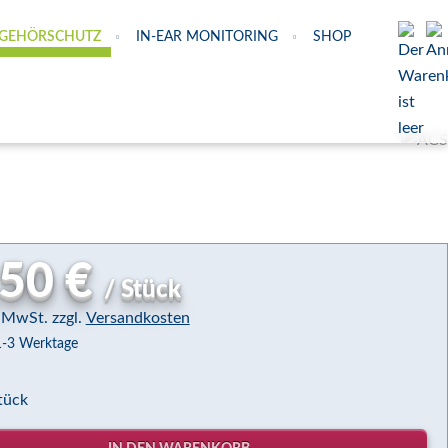
GEHÖRSCHUTZ
IN-EAR MONITORING
SHOP
,50 €
/
Stück
% MwSt.
zzgl.
Versandkosten
1-3 Werktage
tück