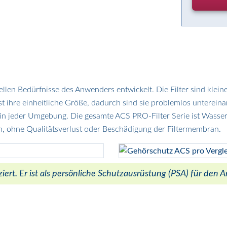
llen Bedürfnisse des Anwenders entwickelt. Die Filter sind kleine
 ist ihre einheitliche Größe, dadurch sind sie problemlos untere
r in jeder Umgebung. Die gesamte ACS PRO-Filter Serie ist Wass
, ohne Qualitätsverlust oder Beschädigung der Filtermembran.
ert. Er ist als persönliche Schutzausrüstung (PSA) für den 